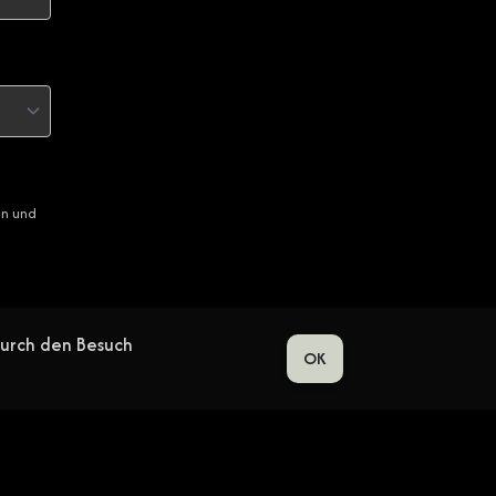
en und
Durch den Besuch
OK