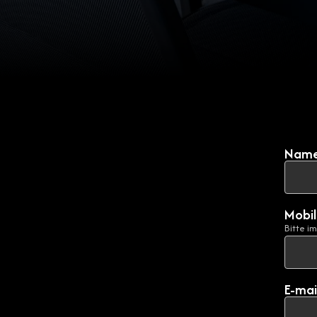
Nam
Mobi
Bitte i
E-mai