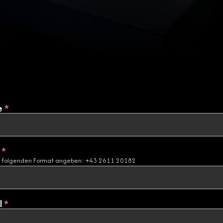
e
*
l
*
m folgenden Format angeben: +43 2611 20182
l
*